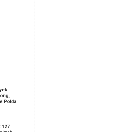
yek
bong,
ke Polda
 127