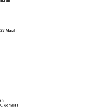
Inkrah
023 Masih
an
 Komisi I