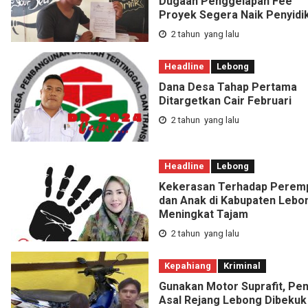
Dugaan Penggelapan Fee
Proyek Segera Naik Penyidi
2 tahun yang lalu
Headline
Lebong
Dana Desa Tahap Pertama
Ditargetkan Cair Februari
2 tahun yang lalu
Headline
Lebong
Kekerasan Terhadap Perem
dan Anak di Kabupaten Lebo
Meningkat Tajam
2 tahun yang lalu
Kepahiang
Kriminal
Gunakan Motor Suprafit, Pen
Asal Rejang Lebong Dibekuk