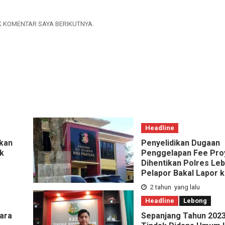
K KOMENTAR SAYA BERIKUTNYA.
Headline
kan
Penyelidikan Dugaan
k
Penggelapan Fee Pro
Dihentikan Polres Le
Pelapor Bakal Lapor 
2 tahun yang lalu
Headline
Lebong
ara
Sepanjang Tahun 2023