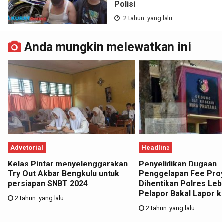
Polisi
2 tahun yang lalu
Anda mungkin melewatkan ini
Advetorial
Headline
Kelas Pintar menyelenggarakan
Penyelidikan Dugaan
Try Out Akbar Bengkulu untuk
Penggelapan Fee Pro
persiapan SNBT 2024
Dihentikan Polres Leb
Pelapor Bakal Lapor k
2 tahun yang lalu
2 tahun yang lalu