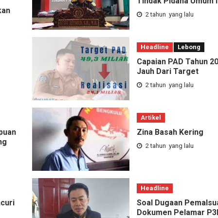
Tindak Pidana Umum 
kan
2 tahun yang lalu
Headline
Lebong
Capaian PAD Tahun 2
Jauh Dari Target
2 tahun yang lalu
Artikel
puan
Zina Basah Kering
ng
2 tahun yang lalu
Headline
curi
Soal Dugaan Pemalsu
Dokumen Pelamar P3K,