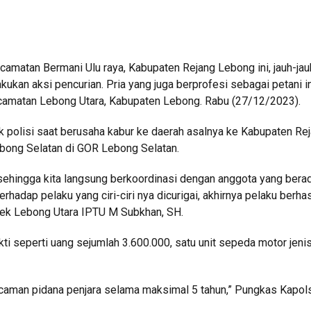
ecamatan Bermani Ulu raya, Kabupaten Rejang Lebong ini, jauh-jau
an aksi pencurian. Pria yang juga berprofesi sebagai petani ini
amatan Lebong Utara, Kabupaten Lebong. Rabu (27/12/2023).
k polisi saat berusaha kabur ke daerah asalnya ke Kabupaten Re
ebong Selatan di GOR Lebong Selatan.
, sehingga kita langsung berkoordinasi dengan anggota yang ber
adap pelaku yang ciri-ciri nya dicurigai, akhirnya pelaku berhas
lsek Lebong Utara IPTU M Subkhan, SH.
kti seperti uang sejumlah 3.600.000, satu unit sepeda motor jen
caman pidana penjara selama maksimal 5 tahun,” Pungkas Kapol