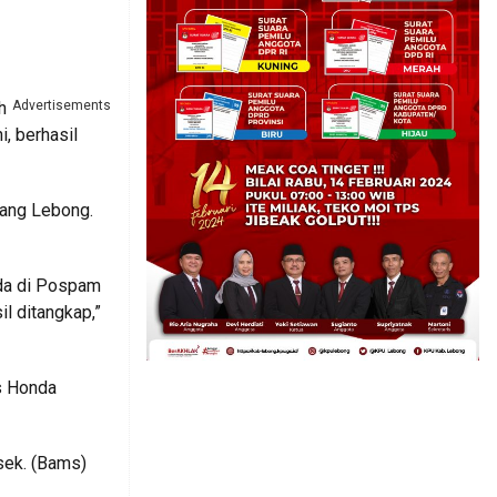
h
Advertisements
, berhasil
jang Lebong.
ada di Pospam
il ditangkap,”
is Honda
sek. (Bams)