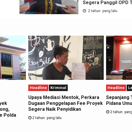
Segera Panggil OPD T
2 tahun yang lalu
Headline
Kriminal
Headline
L
Upaya Mediasi Mentok, Perkara
Sepanjang 
yek
Dugaan Penggelapan Fee Proyek
Pidana Umu
ong,
Segera Naik Penyidikan
2 tahun yang
e Polda
2 tahun yang lalu