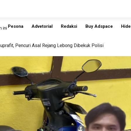
Pesona
Advetorial
Redaksi
Buy Adspace
Hide
 ini
prafit, Pencuri Asal Rejang Lebong Dibekuk Polisi