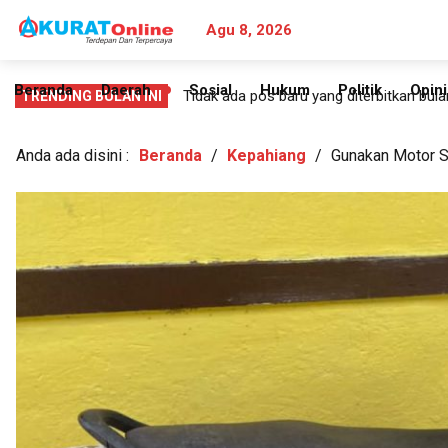
Agu 8, 2026
Beranda
Daerah
Sosial
Hukum
Politik
Opini
PERLUAS
Tidak ada pos baru yang diterbitkan bulan
TRENDING BULAN INI
MENU
TURUNAN
Anda ada disini :
Beranda
/
Kepahiang
/
Gunakan Motor Su
Search
for: