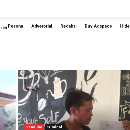
Pesona
Advetorial
Redaksi
Buy Adspace
Hide
 ini
Headline
Kriminal