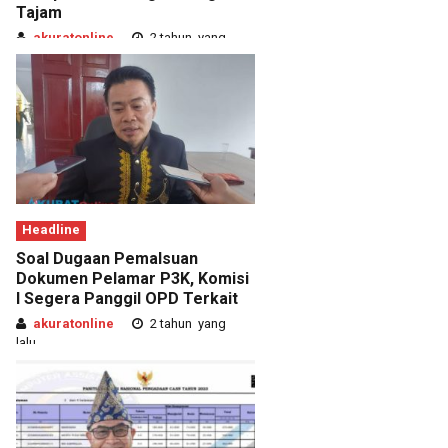
Tajam
akuratonline
2 tahun yang
lalu
Headline
Soal Dugaan Pemalsuan
Dokumen Pelamar P3K, Komisi
I Segera Panggil OPD Terkait
akuratonline
2 tahun yang
lalu