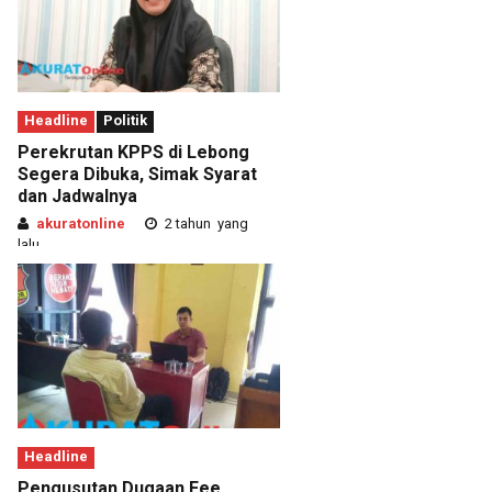
Headline
Politik
Perekrutan KPPS di Lebong
Segera Dibuka, Simak Syarat
dan Jadwalnya
akuratonline
2 tahun yang
lalu
Headline
Pengusutan Dugaan Fee