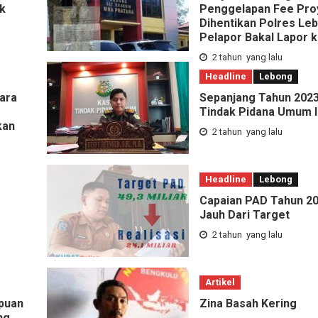
k
Penggelapan Fee Pro
Dihentikan Polres Le
Pelapor Bakal Lapor 
2 tahun yang lalu
Headline
Lebong
ara
Sepanjang Tahun 2023
Tindak Pidana Umum 
kan
2 tahun yang lalu
Headline
Lebong
Capaian PAD Tahun 2
Jauh Dari Target
2 tahun yang lalu
Artikel
puan
Zina Basah Kering
ng