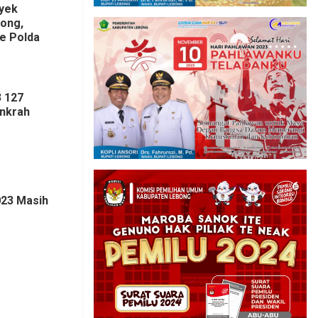
yek
bong,
ke Polda
 127
Inkrah
023 Masih