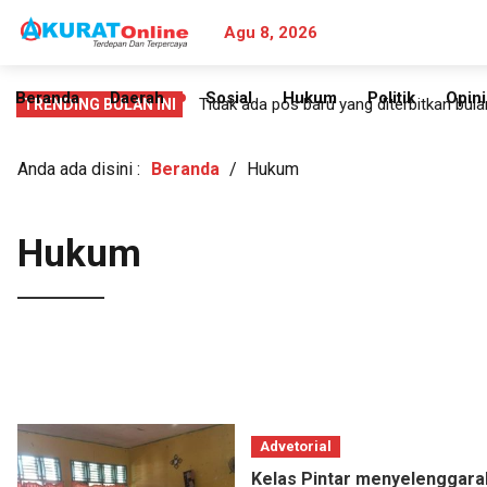
Agu 8, 2026
Beranda
Daerah
Sosial
Hukum
Politik
Opini
PERLUAS
Tidak ada pos baru yang diterbitkan bulan
TRENDING BULAN INI
MENU
TURUNAN
Anda ada disini :
Beranda
/
Hukum
Hukum
Search
for:
Advetorial
Kelas Pintar menyelenggara