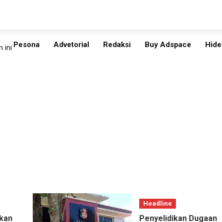
Pesona
Advetorial
Redaksi
Buy Adspace
Hide
 ini
Headline
kan
Penyelidikan Dugaan