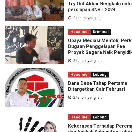
Try Out Akbar Bengkulu untu
persiapan SNBT 2024
2 tahun yang lalu
Headline
Kriminal
Upaya Mediasi Mentok, Perk
Dugaan Penggelapan Fee
Proyek Segera Naik Penyidi
2 tahun yang lalu
Headline
Lebong
Dana Desa Tahap Pertama
Ditargetkan Cair Februari
2 tahun yang lalu
Headline
Lebong
Kekerasan Terhadap Perem
dan Anak di Kabupaten Lebo