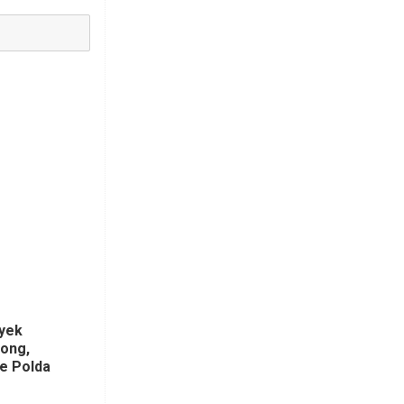
yek
bong,
ke Polda