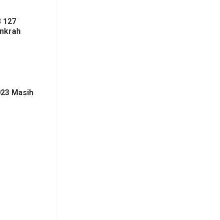
 127
Inkrah
023 Masih