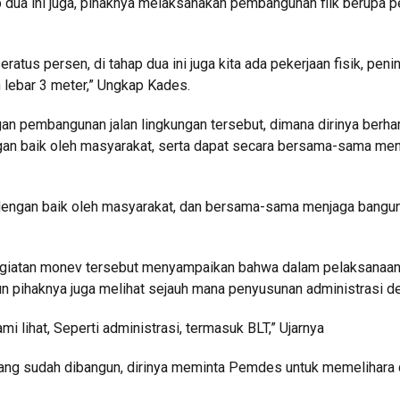
dua ini juga, pihaknya melaksanakan pembangunan fiik berupa p
tus persen, di tahap dua ini juga kita ada pekerjaan fisik, penin
n lebar 3 meter,” Ungkap Kades.
gan pembangunan jalan lingkungan tersebut, dimana dirinya berh
ngan baik oleh masyarakat, serta dapat secara bersama-sama me
 dengan baik oleh masyarakat, dan bersama-sama menjaga bangu
giatan monev tersebut menyampaikan bahwa dalam pelaksanaa
mun pihaknya juga melihat sejauh mana penyusunan administrasi d
mi lihat, Seperti administrasi, termasuk BLT,” Ujarnya
ang sudah dibangun, dirinya meminta Pemdes untuk memelihara 