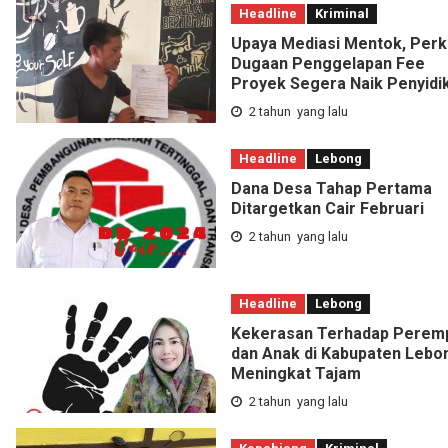
Headline
Kriminal
Upaya Mediasi Mentok, Perk
Dugaan Penggelapan Fee
Proyek Segera Naik Penyidi
2 tahun yang lalu
Headline
Lebong
Dana Desa Tahap Pertama
Ditargetkan Cair Februari
2 tahun yang lalu
Headline
Lebong
Kekerasan Terhadap Perem
dan Anak di Kabupaten Lebo
Meningkat Tajam
2 tahun yang lalu