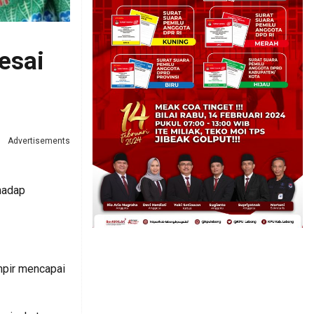
esai
Advertisements
hadap
mpir mencapai