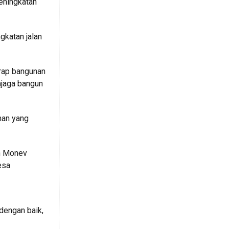
eningkatan
gkatan jalan
arap bangunan
njaga bangun
nan yang
n Monev
esa
dengan baik,