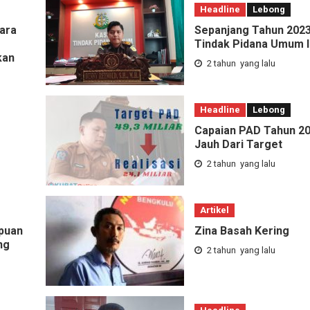
Headline
Lebong
ara
Sepanjang Tahun 2023
Tindak Pidana Umum 
kan
2 tahun yang lalu
Headline
Lebong
Capaian PAD Tahun 2
Jauh Dari Target
2 tahun yang lalu
Artikel
puan
Zina Basah Kering
ng
2 tahun yang lalu