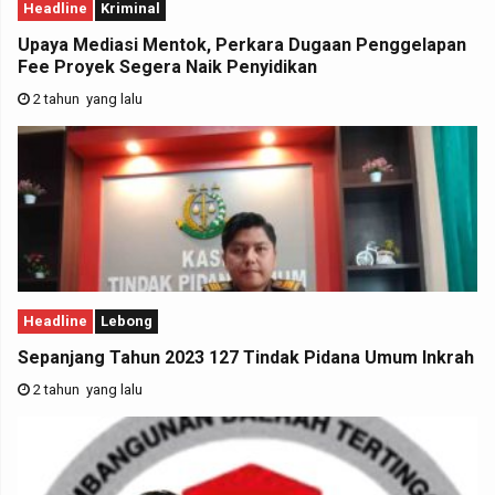
Headline
Kriminal
Upaya Mediasi Mentok, Perkara Dugaan Penggelapan
Fee Proyek Segera Naik Penyidikan
2 tahun yang lalu
Headline
Lebong
Sepanjang Tahun 2023 127 Tindak Pidana Umum Inkrah
2 tahun yang lalu