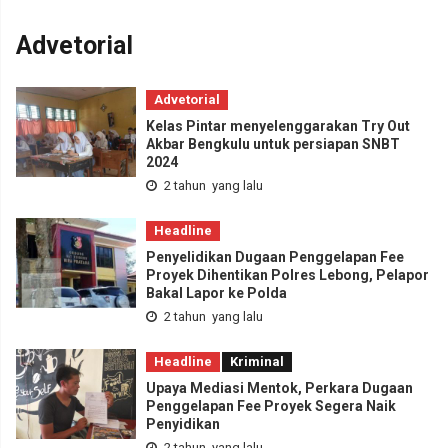
Advetorial
Advetorial
Kelas Pintar menyelenggarakan Try Out
Akbar Bengkulu untuk persiapan SNBT
2024
2 tahun yang lalu
Headline
Penyelidikan Dugaan Penggelapan Fee
Proyek Dihentikan Polres Lebong, Pelapor
Bakal Lapor ke Polda
2 tahun yang lalu
Headline
Kriminal
Upaya Mediasi Mentok, Perkara Dugaan
Penggelapan Fee Proyek Segera Naik
Penyidikan
2 tahun yang lalu