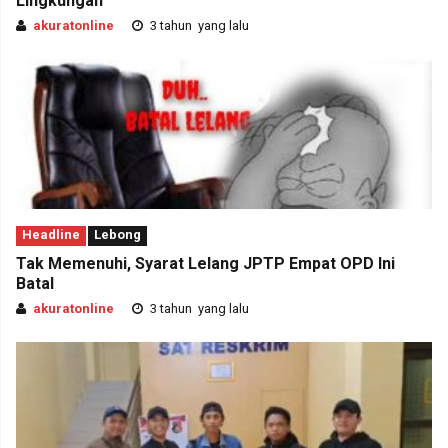
Lingkungan
akuratonline
3 tahun yang lalu
Headline
Lebong
Tak Memenuhi, Syarat Lelang JPTP Empat OPD Ini
Batal
akuratonline
3 tahun yang lalu