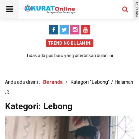
AGU 7, 2026
TRENDING BULAN INI
RLUAS
NU
RUNAN
Tidak ada pos baru yang diterbitkan bulan ini
SE
Search
for:
Anda ada disini :
Beranda
/
Kategori "Lebong"
/ Halaman
: 3
Kategori:
Lebong